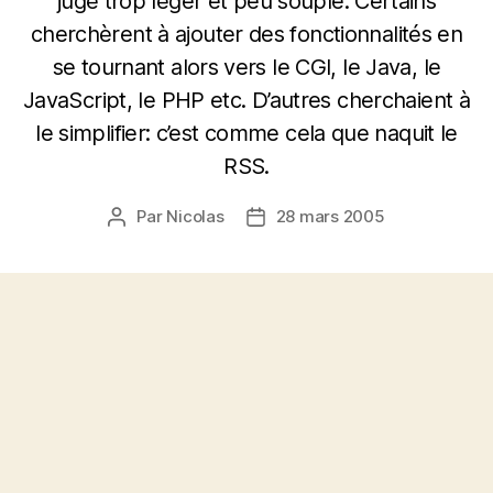
jugé trop léger et peu souple. Certains
cherchèrent à ajouter des fonctionnalités en
se tournant alors vers le CGI, le Java, le
JavaScript, le PHP etc. D’autres cherchaient à
le simplifier: c’est comme cela que naquit le
RSS.
Par
Nicolas
28 mars 2005
Auteur
Date
de
de
l’article
l’article