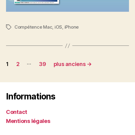
Compétence Mac
,
iOS
,
iPhone
Étiquettes
Navigation
…
1
2
39
plus anciens
→
des
articles
Informations
Contact
Mentions légales