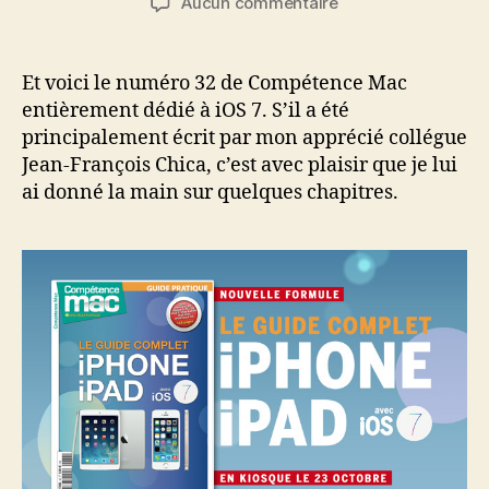
sur
Aucun commentaire
l’article
l’article
Compétence
Mac
n°32
Et voici le numéro 32 de Compétence Mac
novembre/décemb
entièrement dédié à iOS 7. S’il a été
2013
principalement écrit par mon apprécié collégue
Jean-François Chica, c’est avec plaisir que je lui
ai donné la main sur quelques chapitres.