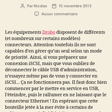
Par
Nicolas
15 novembre 2013
Auteur
Date
de
de
sur
Aucun commentaire
l’article
l’article
Drobo
:
multi-
Les équipements
Drobo
disposent de différents
connecteurs
(et nombreux sur certains modèles)
mais
connecteurs. Attention toutefois ils ne sont
mono-
capables d’en gérer qu’un seul selon un mode
actif
de priorité. Ainsi, si vous préparez une
!
connexion iSCSI, mais que vous oubliez de
déconnecter le câble USB d’administration,
n’essayez même pas de vous y connecter en
iSCSI… Ça ne fonctionnera pas. Il faut donc bien
commencer par le mettre en service en USB,
l’éteindre, puis le rallumer en ne laissant que le
connecteur Ethernet ! En espérant que cette
bouteille jetée à la mer évite à certains de