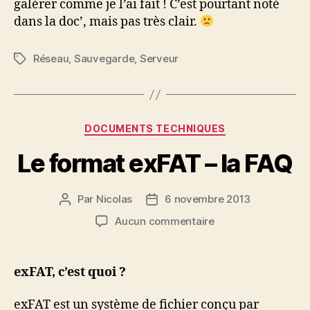
galérer comme je l’ai fait ! C’est pourtant noté
dans la doc’, mais pas très clair.
Réseau
,
Sauvegarde
,
Serveur
Étiquettes
Catégories
DOCUMENTS TECHNIQUES
Le format exFAT – la FAQ
Par
Nicolas
6 novembre 2013
Auteur
Date
de
de
sur
Aucun commentaire
l’article
l’article
Le
format
exFAT
exFAT, c’est quoi ?
–
la
exFAT est un système de fichier conçu par