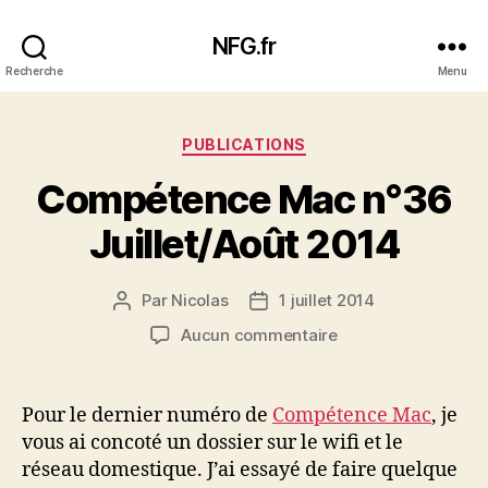
NFG.fr
Recherche
Menu
Catégories
PUBLICATIONS
Compétence Mac n°36
Juillet/Août 2014
Par
Nicolas
1 juillet 2014
Auteur
Date
de
de
sur
Aucun commentaire
l’article
l’article
Compétence
Mac
n°36
Pour le dernier numéro de
Compétence Mac
, je
Juillet/Août
vous ai concoté un dossier sur le wifi et le
2014
réseau domestique. J’ai essayé de faire quelque