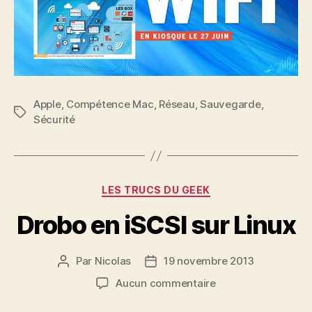
Apple
,
Compétence Mac
,
Réseau
,
Sauvegarde
,
Étiquettes
Sécurité
Catégories
LES TRUCS DU GEEK
Drobo en iSCSI sur Linux
Par
Nicolas
19 novembre 2013
Auteur
Date
de
de
sur
Aucun commentaire
l’article
l’article
Drobo