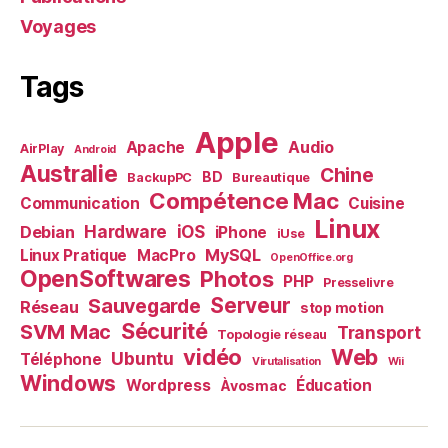
Voyages
Tags
Apple
Audio
Apache
AirPlay
Android
Australie
Chine
BD
BackupPC
Bureautique
Compétence Mac
Communication
Cuisine
Linux
Debian
Hardware
iOS
iPhone
iUse
MySQL
Linux Pratique
MacPro
OpenOffice.org
OpenSoftwares
Photos
PHP
Presselivre
Serveur
Sauvegarde
Réseau
stop motion
Sécurité
SVM Mac
Transport
Topologie réseau
vidéo
Web
Ubuntu
Téléphone
Virutalisation
Wii
Windows
Wordpress
Éducation
Àvosmac