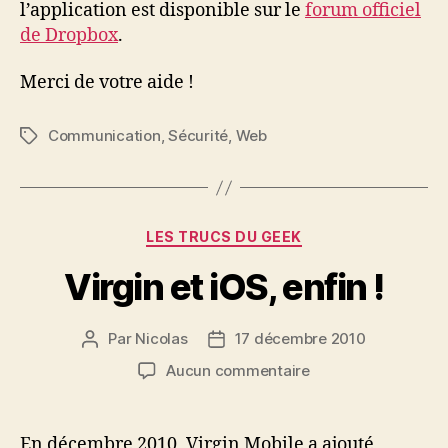
l’application est disponible sur le
forum officiel
de Dropbox
.
Merci de votre aide !
Communication
,
Sécurité
,
Web
Étiquettes
Catégories
LES TRUCS DU GEEK
Virgin et iOS, enfin !
Par
Nicolas
17 décembre 2010
Auteur
Date
de
de
sur
Aucun commentaire
l’article
l’article
Virgin
et
iOS,
En décembre 2010, Virgin Mobile a ajouté