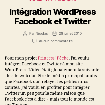
Intégration WordPress
Facebook et Twitter
Par
Nicolas
28 juillet 2010
Auteur
Date
de
de
sur
Aucun commentaire
l’article
l’article
Intégration
WordPress
Facebook
Pour mon projet
Princess’ Pêche
, j’ai voulu
et
intégrer Facebook et Twitter à mon site
Twitter
WordPress. L’idée était globalement la suivante
: le site web doit être le média principal tandis
que Facebook doit relayer les petites infos
courtes. J’ai voulu en profiter pour intégrer
Twitter un peu pour la même raison que
Facebook c’est à dire « mais tout le monde est