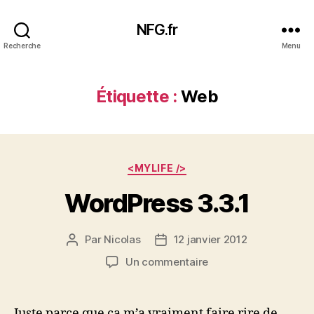
NFG.fr
Recherche
Menu
Étiquette :
Web
Catégories
<MYLIFE />
WordPress 3.3.1
Par
Nicolas
12 janvier 2012
Auteur
Date
de
de
sur
Un commentaire
l’article
l’article
WordPress
3.3.1
Juste parce que ça m’a vraiment faire rire de