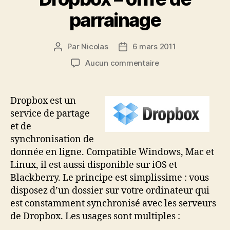
parrainage
Par
Nicolas
6 mars 2011
Auteur
Date
de
de
sur
Aucun commentaire
l’article
l’article
Dropbox
–
offre
Dropbox est un
de
service de partage
parrainage
et de
synchronisation de
donnée en ligne. Compatible Windows, Mac et
Linux, il est aussi disponible sur iOS et
Blackberry. Le principe est simplissime : vous
disposez d’un dossier sur votre ordinateur qui
est constamment synchronisé avec les serveurs
de Dropbox. Les usages sont multiples :