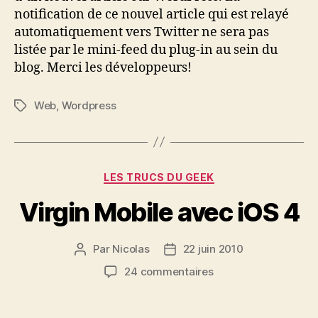
notification de ce nouvel article qui est relayé
automatiquement vers Twitter ne sera pas
listée par le mini-feed du plug-in au sein du
blog. Merci les développeurs!
Web
,
Wordpress
Étiquettes
Catégories
LES TRUCS DU GEEK
Virgin Mobile avec iOS 4
Par
Nicolas
22 juin 2010
Auteur
Date
de
de
sur
24 commentaires
l’article
l’article
Virgin
Mobile
avec