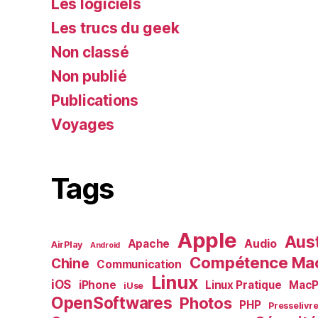
Les logiciels
Les trucs du geek
Non classé
Non publié
Publications
Voyages
Tags
Apple
Aust
Audio
Apache
AirPlay
Android
Compétence Ma
Chine
Communication
Linux
iOS
iPhone
Linux Pratique
MacP
iUse
OpenSoftwares
Photos
PHP
Presselivr