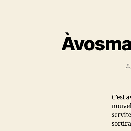
Àvosmac
A
d
l
C’est 
nouvel
servit
sortir