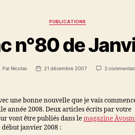
Catégories
PUBLICATIONS
 n°80 de Janv
Par
Nicolas
21 décembre 2007
2 commentai
uteur
Date
e
de
’article
l’article
avec une bonne nouvelle que je vais commence
le année 2008. Deux articles écrits par votre
eur vont être publiés dans le
magazine Àvosm
a début janvier 2008 :