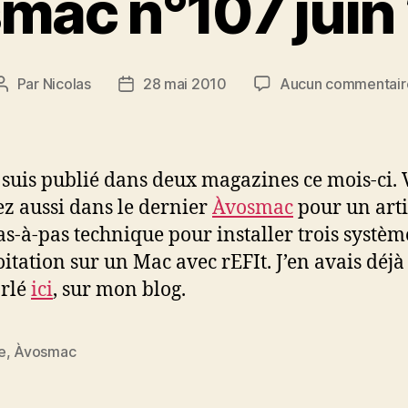
mac n°107 juin
Par
Nicolas
28 mai 2010
Aucun commentair
Auteur
Date
de
de
l’article
l’article
e suis publié dans deux magazines ce mois-ci.
ez aussi dans le dernier
Àvosmac
pour un arti
as-à-pas technique pour installer trois systèm
oitation sur un Mac avec rEFIt. J’en avais déjà
arlé
ici
, sur mon blog.
e
,
Àvosmac
es