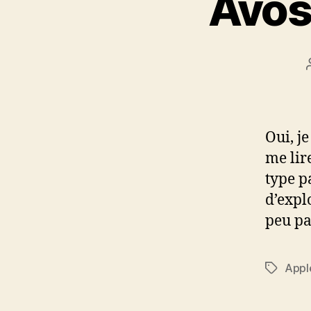
Àvos
Oui, j
me lir
type p
d’expl
peu p
Appl
Étiquett