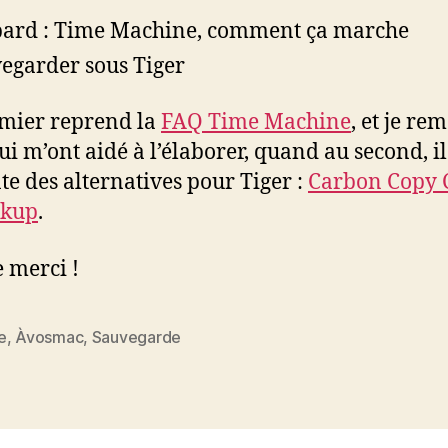
ard : Time Machine, comment ça marche
egarder sous Tiger
mier reprend la
FAQ Time Machine
, et je re
ui m’ont aidé à l’élaborer, quand au second, il
te des alternatives pour Tiger :
Carbon Copy 
ckup
.
 merci !
e
,
Àvosmac
,
Sauvegarde
es