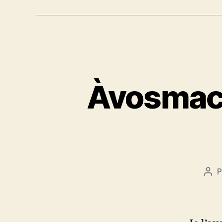
Àvosmac 
P
Aut
de
l’ar