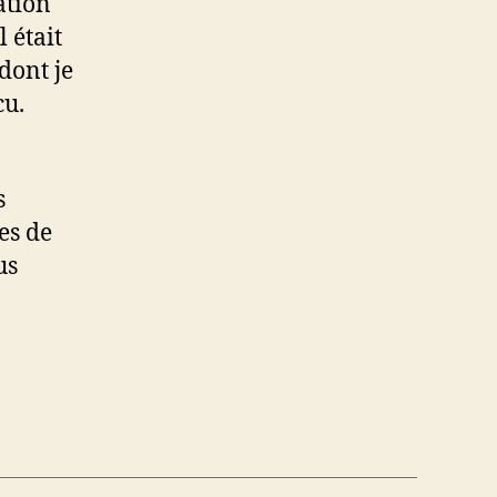
cation
trimestre
 était
2008
dont je
cu.
s
les de
us