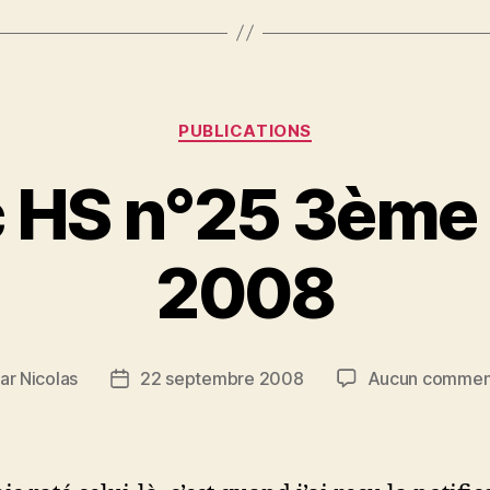
Catégories
PUBLICATIONS
HS n°25 3ème 
2008
ar
Nicolas
22 septembre 2008
Aucun commen
eur
Date
de
ticle
l’article