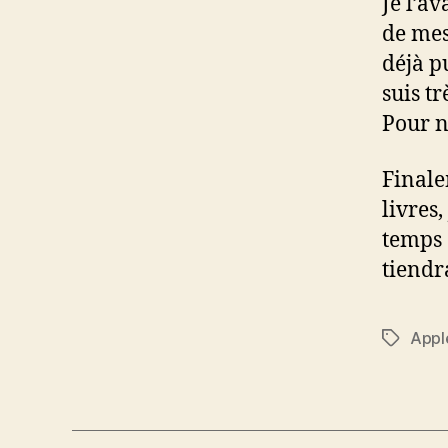
Je l’av
de mes
déjà p
suis t
Pour n
Finale
livres,
temps 
tiendr
Appl
Étiquett