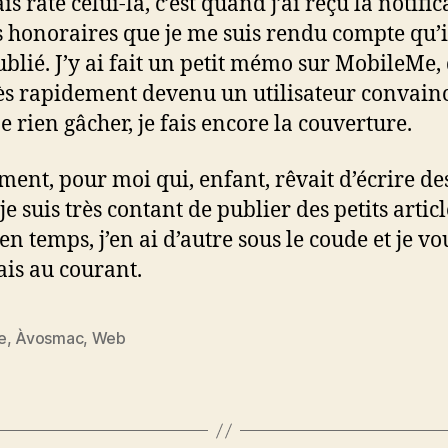
ais raté celui-là, c’est quand j’ai reçu la notifi
 honoraires que je me suis rendu compte qu’il
ublié. J’y ai fait un petit mémo sur MobileMe, 
rès rapidement devenu un utilisateur convain
e rien gâcher, je fais encore la couverture.
ment, pour moi qui, enfant, rêvait d’écrire de
 je suis très contant de publier des petits artic
en temps, j’en ai d’autre sous le coude et je vo
ais au courant.
e
,
Àvosmac
,
Web
es