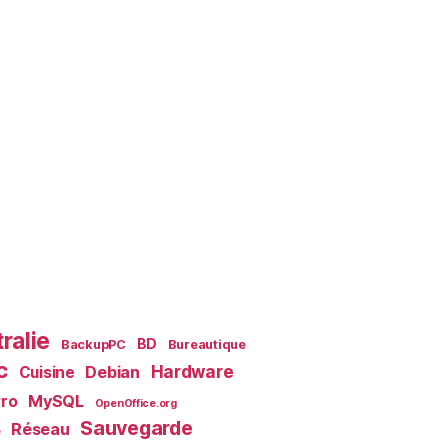
ralie
BD
BackupPC
Bureautique
c
Debian
Hardware
Cuisine
MySQL
ro
OpenOffice.org
Sauvegarde
Réseau
e