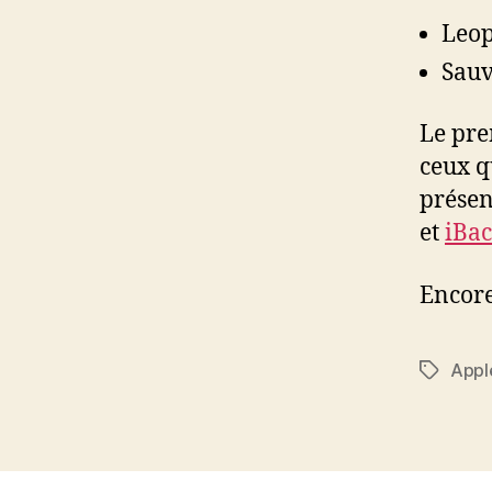
Leop
Sauv
Le pre
ceux q
présen
et
iBa
Encore
Appl
Étiquett