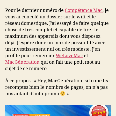
Mac
n°36
Pour le dernier numéro de
Compétence Mac
, je
Juillet/Août
vous ai concoté un dossier sur le wifi et le
2014
réseau domestique. J’ai essayé de faire quelque
chose de très complet et capable de tirer le
maximum des appareils dont vous disposez
déjà. J’espère donc un max de possibilité avec
un investissement nul ou très modeste. J’en
profite pour remercier
WeLoveMac
et
MacGénération
qui on fait une petit mot au
sujet de ce numéro.
À ce propos : « Hey, MacGénération, si tu me lis :
recomptes bien le nombre de pages, on n’a pas
mis autant d’auto-promo
»