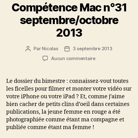
Compétence Mac n°31
septembre/octobre
2013
Par
Nicolas
3 septembre 2013
Auteur
Date
de
de
sur
Aucun commentaire
l’article
l’article
Compétence
Mac
n°31
Le dossier du bimestre : connaissez-vout toutes
septembre/octobre
les ficelles pour filmer et monter votre vidéo sur
2013
votre iPhone ou votre iPad ? Et, comme j’aime
bien cacher de petits clins d’oeil dans certaines
publications, la jeune femme en rouge a été
photographiée comme étant ma compagne et
publiée comme étant ma femme !