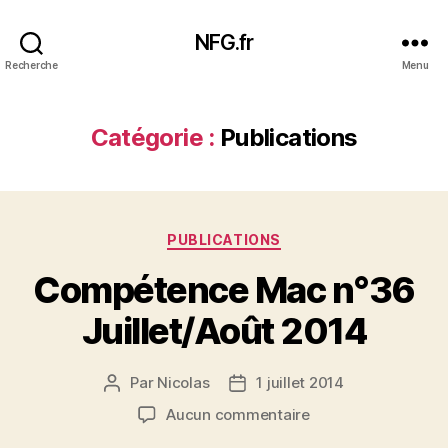
NFG.fr
Recherche
Menu
Catégorie :
Publications
Catégories
PUBLICATIONS
Compétence Mac n°36
Juillet/Août 2014
Par
Nicolas
1 juillet 2014
Auteur
Date
de
de
sur
Aucun commentaire
l’article
l’article
Compétence