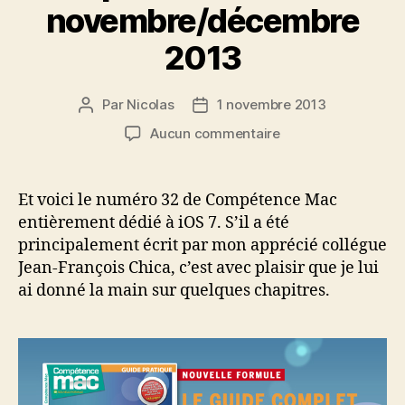
novembre/décembre
2013
Par
Nicolas
1 novembre 2013
Auteur
Date
de
de
sur
Aucun commentaire
l’article
l’article
Compétence
Mac
n°32
Et voici le numéro 32 de Compétence Mac
novembre/décemb
entièrement dédié à iOS 7. S’il a été
2013
principalement écrit par mon apprécié collégue
Jean-François Chica, c’est avec plaisir que je lui
ai donné la main sur quelques chapitres.