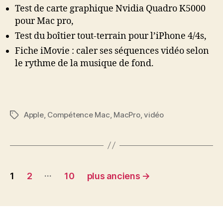
2013
Test de carte graphique Nvidia Quadro K5000
pour Mac pro,
Test du boîtier tout-terrain pour l’iPhone 4/4s,
Fiche iMovie : caler ses séquences vidéo selon
le rythme de la musique de fond.
Apple
,
Compétence Mac
,
MacPro
,
vidéo
Étiquettes
Navigation
…
1
2
10
plus anciens
→
des
articles