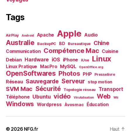
Tags
Apple
Audio
Apache
AirPlay
Android
Australie
Chine
BD
BackupPC
Bureautique
Compétence Mac
Communication
Cuisine
Linux
Debian
Hardware
iOS
iPhone
iUse
MySQL
Linux Pratique
MacPro
OpenOffice.org
OpenSoftwares
Photos
PHP
Presselivre
Serveur
Sauvegarde
Réseau
stop motion
Sécurité
SVM Mac
Transport
Topologie réseau
vidéo
Web
Ubuntu
Téléphone
Virutalisation
Wii
Windows
Wordpress
Éducation
Àvosmac
© 2026
NFG.fr
Haut
↑