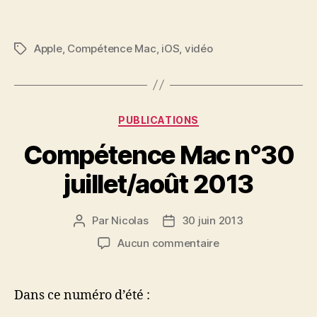
Apple
,
Compétence Mac
,
iOS
,
vidéo
Étiquettes
Catégories
PUBLICATIONS
Compétence Mac n°30
juillet/août 2013
Par
Nicolas
30 juin 2013
Auteur
Date
de
de
sur
Aucun commentaire
l’article
l’article
Compétence
Mac
n°30
Dans ce numéro d’été :
juillet/août