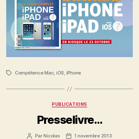
Compétence Mac
,
iOS
,
iPhone
Étiquettes
Catégories
PUBLICATIONS
Presselivre…
Par
Nicolas
1 novembre 2013
Auteur
Date