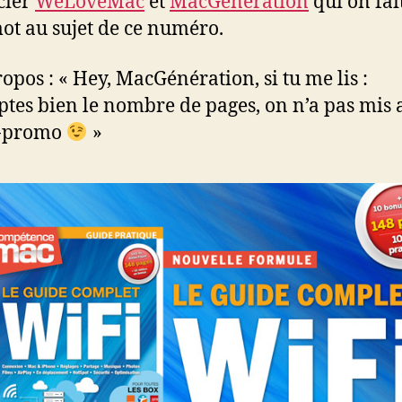
cier
WeLoveMac
et
MacGénération
qui on fai
mot au sujet de ce numéro.
ropos : « Hey, MacGénération, si tu me lis :
tes bien le nombre de pages, on n’a pas mis 
o-promo
»