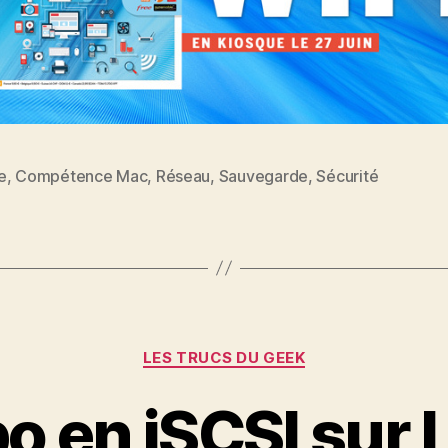
e
,
Compétence Mac
,
Réseau
,
Sauvegarde
,
Sécurité
es
Catégories
LES TRUCS DU GEEK
o en iSCSI sur 