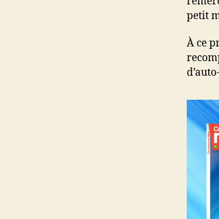
remer
petit 
À ce p
recomp
d’aut