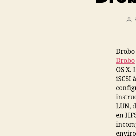
Au
de
l’ar
Drobo 
Drobo
OS X. 
iSCSI 
config
instru
LUN, d
en HFS
incomp
enviro