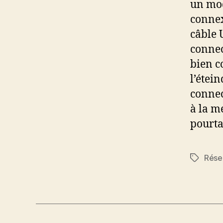
un mod
connex
câble 
connec
bien c
l’étei
connec
à la me
pourta
Rése
Étiquett