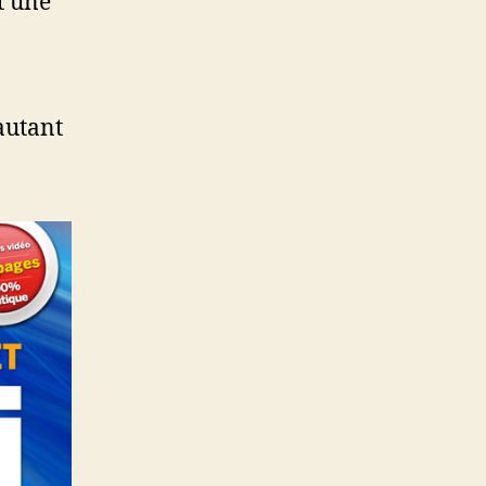
t une
autant