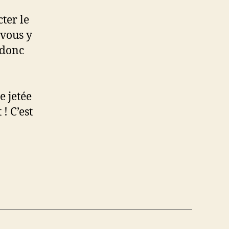
!
ter le
 vous y
 donc
e jetée
! C’est