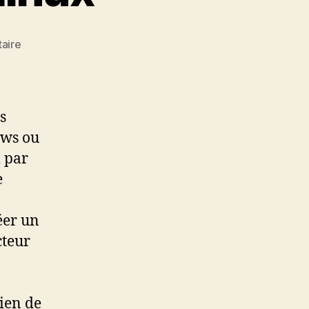
sur
aire
Drobo
en
iSCSI
sur
s
Linux
ows ou
l par
e
éer un
cteur
ien de