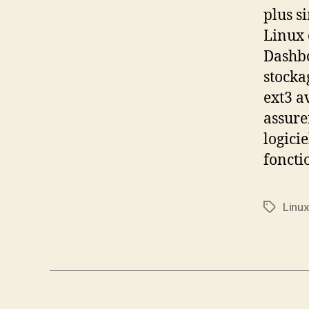
plus s
Linux 
Dashb
stocka
ext3 a
assure
logici
foncti
Linu
Étiquett