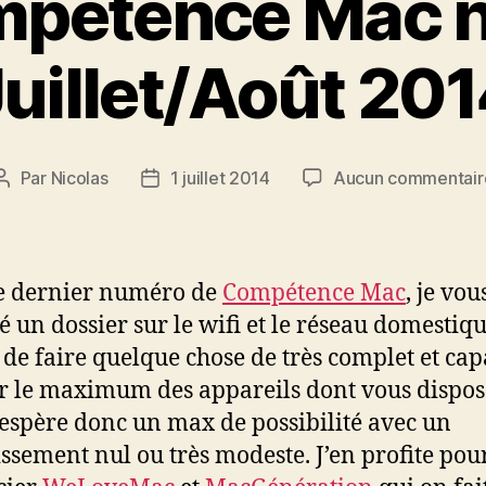
pétence Mac 
uillet/Août 20
Par
Nicolas
1 juillet 2014
Aucun commentair
Auteur
Date
de
de
l’article
l’article
e dernier numéro de
Compétence Mac
, je vou
é un dossier sur le wifi et le réseau domestique
 de faire quelque chose de très complet et ca
er le maximum des appareils dont vous dispo
J’espère donc un max de possibilité avec un
issement nul ou très modeste. J’en profite pou