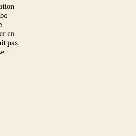
ation
obo
e
er en
ait pas
Le