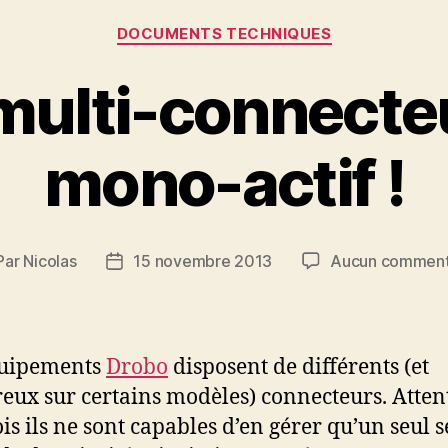
Catégories
DOCUMENTS TECHNIQUES
 multi-connecte
mono-actif !
Par
Nicolas
15 novembre 2013
Aucun comment
teur
Date
de
ticle
l’article
quipements
Drobo
disposent de différents (et
ux sur certains modèles) connecteurs. Atten
ois ils ne sont capables d’en gérer qu’un seul 