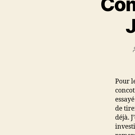
Com
J
Pour l
concot
essayé
de tir
déjà. 
invest