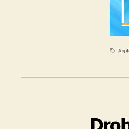
Appl
Étiquett
Drob