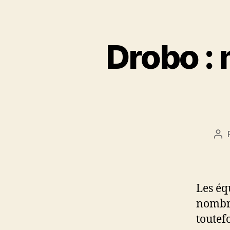
Drobo :
Au
de
l’ar
Les é
nombre
toutef