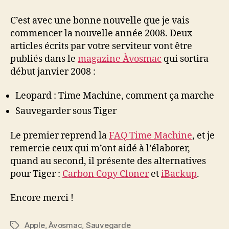
n°80
de
C’est avec une bonne nouvelle que je vais
Janvier
commencer la nouvelle année 2008. Deux
2008
articles écrits par votre serviteur vont être
publiés dans le
magazine Àvosmac
qui sortira
début janvier 2008 :
Leopard : Time Machine, comment ça marche
Sauvegarder sous Tiger
Le premier reprend la
FAQ Time Machine
, et je
remercie ceux qui m’ont aidé à l’élaborer,
quand au second, il présente des alternatives
pour Tiger :
Carbon Copy Cloner
et
iBackup
.
Encore merci !
Apple
,
Àvosmac
,
Sauvegarde
Étiquettes