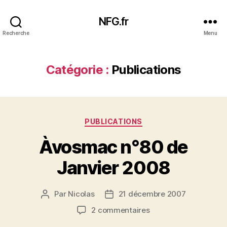
NFG.fr
Recherche
Menu
Catégorie :
Publications
Catégories
PUBLICATIONS
Àvosmac n°80 de
Janvier 2008
Par
Nicolas
21 décembre 2007
Auteur
Date
de
de
sur
2 commentaires
l’article
l’article
Àvosmac