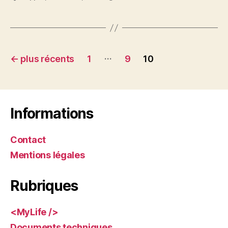
Navigation
…
←
plus récents
1
9
10
des
articles
Informations
Contact
Mentions légales
Rubriques
<MyLife />
Documents techniques