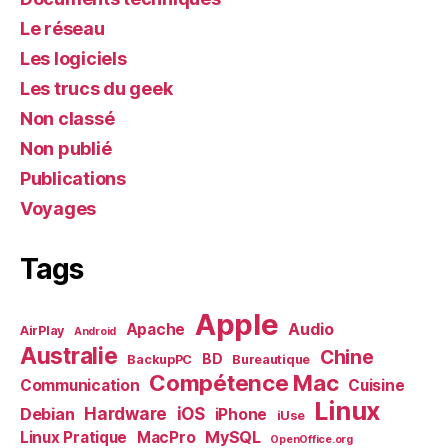
Le réseau
Les logiciels
Les trucs du geek
Non classé
Non publié
Publications
Voyages
Tags
Apple
Audio
Apache
AirPlay
Android
Australie
Chine
BD
BackupPC
Bureautique
Compétence Mac
Communication
Cuisine
Linux
Debian
Hardware
iOS
iPhone
iUse
MySQL
Linux Pratique
MacPro
OpenOffice.org