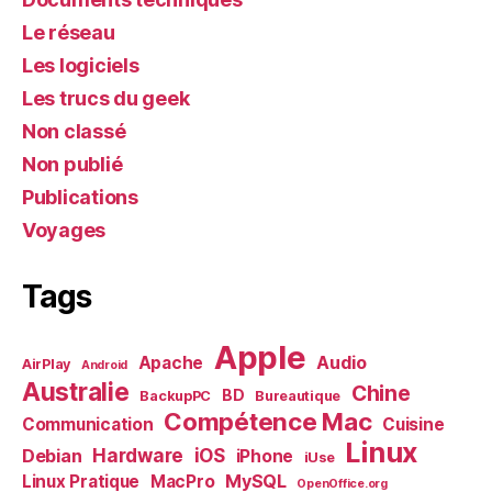
Le réseau
Les logiciels
Les trucs du geek
Non classé
Non publié
Publications
Voyages
Tags
Apple
Audio
Apache
AirPlay
Android
Australie
Chine
BD
BackupPC
Bureautique
Compétence Mac
Communication
Cuisine
Linux
Debian
Hardware
iOS
iPhone
iUse
MySQL
Linux Pratique
MacPro
OpenOffice.org