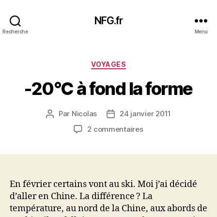
NFG.fr
Recherche
Menu
Catégories
VOYAGES
-20°C à fond la forme
Par
Nicolas
24 janvier 2011
Auteur
Date
de
de
sur
2 commentaires
l’article
l’article
-20°C
à
fond
la
forme
En février certains vont au ski. Moi j’ai décidé
d’aller en Chine. La différence ? La
température, au nord de la Chine, aux abords de