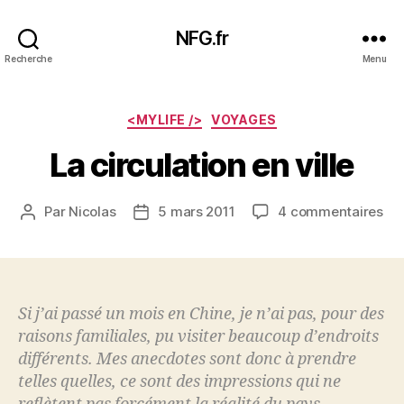
NFG.fr
Recherche
Menu
Catégories
<MYLIFE />
VOYAGES
La circulation en ville
sur
Par
Nicolas
5 mars 2011
4 commentaires
Auteur
Date
La
de
de
cir
l’article
l’article
en
vill
Si j’ai passé un mois en Chine, je n’ai pas, pour des
raisons familiales, pu visiter beaucoup d’endroits
différents. Mes anecdotes sont donc à prendre
telles quelles, ce sont des impressions qui ne