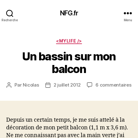
NFG.fr
Recherche
Menu
Catégories
<MYLIFE />
Un bassin sur mon
balcon
sur
Par
Nicolas
2 juillet 2012
6 commentaires
Auteur
Date
Un
de
de
ba
l’article
l’article
sur
mo
ba
Depuis un certain temps, je me suis attelé à la
décoration de mon petit balcon (1,1 m x 3,6 m).
Ne me connaissant pas avec la main verte j’ai