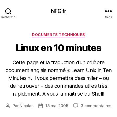
NFG.fr
Recherche
Menu
Catégories
DOCUMENTS TECHNIQUES
Linux en 10 minutes
Cette page et la traduction d’un célèbre
document anglais nommé « Learn Unix in Ten
Minutes ». Il vous permettra d’assimiler – ou
de retrouver – des commandes utiles très
rapidement. A vous la maîtrise du Shell!
sur
Par
Nicolas
18 mai 2005
3 commentaires
Auteur
Date
Lin
de
de
en