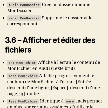
Crée un dossier nommé
mkdir MonDossier
MonDossier
Supprime le dossier vide
rmdir MonDossier
correspondant
3.6 – Afficher et éditer des
fichiers
Affiche à l’écran le contenu de
cat MonFichier
MonFichier en ASCII (Texte brut)
Affiche progressivement le
more MonFichier
contenu de MonFichier à l’écran: [Entrée]:
descend d’une ligne, [Espace]: descend d’une
page, [q]: quitte
Identique à
mais permet
less MonFichier
more
en plus, sur certains systèmes, d’utiliser la