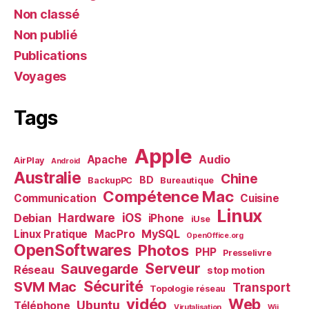
Non classé
Non publié
Publications
Voyages
Tags
Apple
Audio
Apache
AirPlay
Android
Australie
Chine
BD
BackupPC
Bureautique
Compétence Mac
Communication
Cuisine
Linux
Debian
Hardware
iOS
iPhone
iUse
MySQL
Linux Pratique
MacPro
OpenOffice.org
OpenSoftwares
Photos
PHP
Presselivre
Serveur
Sauvegarde
Réseau
stop motion
Sécurité
SVM Mac
Transport
Topologie réseau
vidéo
Web
Ubuntu
Téléphone
Virutalisation
Wii