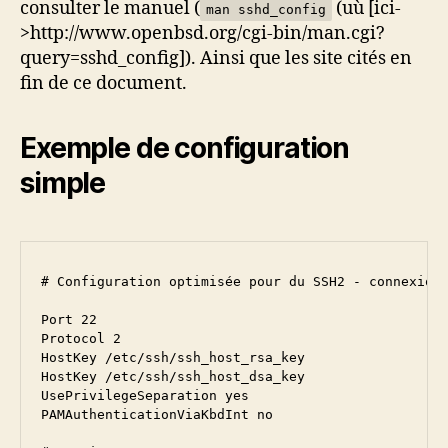
consulter le manuel (
(uù [ici-
man sshd_config
>http://www.openbsd.org/cgi-bin/man.cgi?
query=sshd_config]). Ainsi que les site cités en
fin de ce document.
Exemple de configuration
simple
# Configuration optimisée pour du SSH2 - connexion
Port 22
Protocol 2
HostKey /etc/ssh/ssh_host_rsa_key
HostKey /etc/ssh/ssh_host_dsa_key
UsePrivilegeSeparation yes
PAMAuthenticationViaKbdInt no