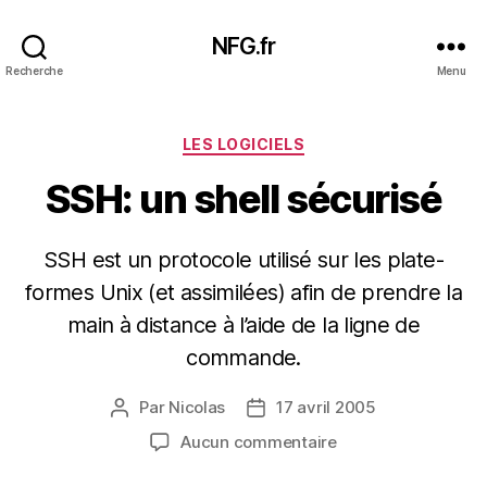
NFG.fr
Recherche
Menu
Catégories
LES LOGICIELS
SSH: un shell sécurisé
SSH est un protocole utilisé sur les plate-
formes Unix (et assimilées) afin de prendre la
main à distance à l’aide de la ligne de
commande.
Par
Nicolas
17 avril 2005
Auteur
Date
de
de
sur
Aucun commentaire
l’article
l’article
SSH: