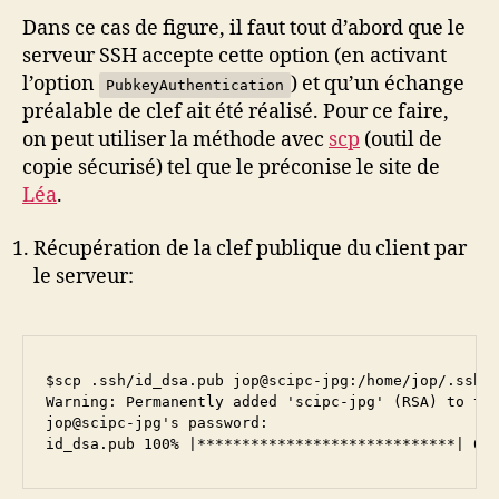
Dans ce cas de figure, il faut tout d’abord que le
serveur SSH accepte cette option (en activant
l’option
) et qu’un échange
PubkeyAuthentication
préalable de clef ait été réalisé. Pour ce faire,
on peut utiliser la méthode avec
scp
(outil de
copie sécurisé) tel que le préconise le site de
Léa
.
Récupération de la clef publique du client par
le serveur:
$scp .ssh/id_dsa.pub jop@scipc-jpg:/home/jop/.ssh/
Warning: Permanently added 'scipc-jpg' (RSA) to th
jop@scipc-jpg's password: 
id_dsa.pub 100% |*****************************| 61