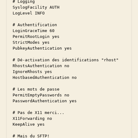
# Logging
SyslogFacility AUTH
LogLevel INFO
# Authentification
LoginGraceTime 60
PermitRootLogin yes
StrictModes yes
PubkeyAuthentication yes
# Dé-activation des identifications "rhost" 
RhostsAuthentication no
IgnoreRhosts yes
HostbasedAuthentication no
# Les mots de passe
PermitEmptyPasswords no
PasswordAuthentication yes
# Pas de X11 merci...
X11Forwarding no
KeepAlive yes
# Mais du SFTP!