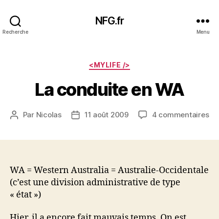
NFG.fr
Recherche
Menu
Catégories
<MYLIFE />
La conduite en WA
su
Par
Nicolas
11 août 2009
4 commentaires
Auteur
Date
La
de
de
co
l’article
l’article
en
W
WA = Western Australia = Australie-Occidentale
(c’est une division administrative de type
« état »)
Hier, il a encore fait mauvais temps. On est