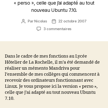
« perso », celle que j’ai adapté au tout
nouveau Ubuntu 7.10.
Par
Nicolas
22 octobre 2007
Auteur
Date
de
de
sur
3 commentaires
l’article
l’article
Memento
pour
les
Ubunteros
Dans le cadre de mes fonctions au Lycée
Hôtelier de La Rochelle, il m’a été demandé de
réaliser un mémento Mandriva pour
l’ensemble de mes collèges qui commencent à
recevoir des ordinateurs fonctionnant avec
Linux. Je vous propose ici la version « perso »,
celle que j’ai adapté au tout nouveau Ubuntu
7.10.