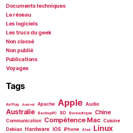
Documents techniques
Le réseau
Les logiciels
Les trucs du geek
Non classé
Non publié
Publications
Voyages
Tags
Apple
Audio
Apache
AirPlay
Android
Australie
Chine
BD
BackupPC
Bureautique
Compétence Mac
Communication
Cuisine
Linux
Debian
Hardware
iOS
iPhone
iUse