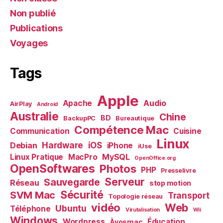
Non publié
Publications
Voyages
Tags
Apple
Audio
Apache
AirPlay
Android
Australie
Chine
BD
BackupPC
Bureautique
Compétence Mac
Communication
Cuisine
Linux
Debian
Hardware
iOS
iPhone
iUse
MySQL
Linux Pratique
MacPro
OpenOffice.org
OpenSoftwares
Photos
PHP
Presselivre
Serveur
Sauvegarde
Réseau
stop motion
Sécurité
SVM Mac
Transport
Topologie réseau
vidéo
Web
Ubuntu
Téléphone
Virutalisation
Wii
Windows
Wordpress
Éducation
Àvosmac