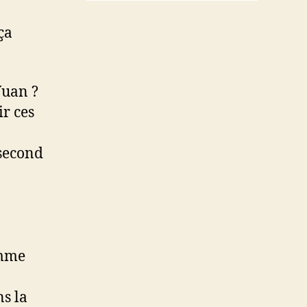
ça
Yuan ?
r ces
 second
omme
ns la