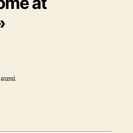
ome at
»
 aussi