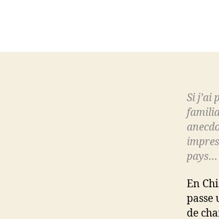
Si j’ai
familia
anecdo
impres
pays…
En Chi
passe 
de cha