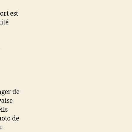
ort est
tité
e
nger de
vaise
ils
hoto de
ou