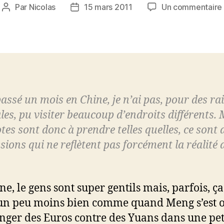
Par
Nicolas
15 mars 2011
Un commentaire
Auteur
Date
de
de
l’article
l’article
 passé un mois en Chine, je n’ai pas, pour des ra
les, pu visiter beaucoup d’endroits différents.
tes sont donc à prendre telles quelles, ce sont 
sions qui ne reflètent pas forcément la réalité 
ne, le gens sont super gentils mais, parfois, ça
un peu moins bien comme quand Meng s’est 
nger des Euros contre des Yuans dans une pet