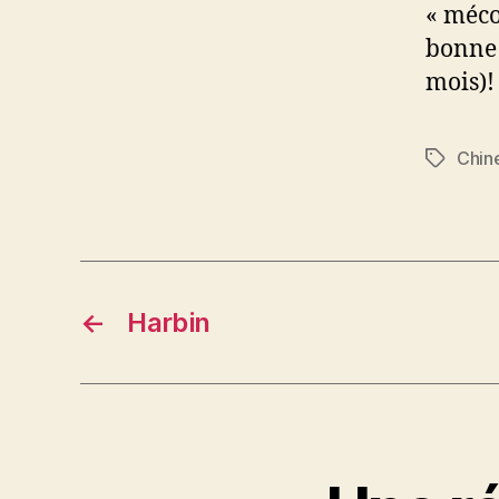
« mécon
bonne 
mois)!
Chin
Étiquett
←
Harbin