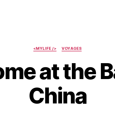
Catégories
<MYLIFE />
VOYAGES
me at the B
China