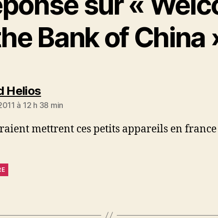
éponse sur « Welc
the Bank of China 
dit :
d Helios
2011 à 12 h 38 min
vraient mettrent ces petits appareils en france
RE