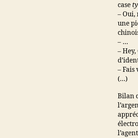
case
ty
– Oui, 
une pi
chinoi
– …
– Hey,
d’iden
– Fais
(…)
Bilan 
l’arge
appréci
électr
l’agent