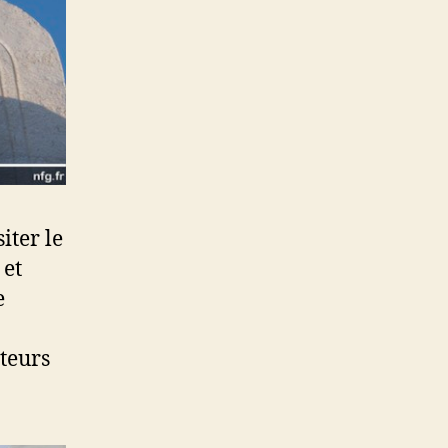
iter le
 et
e
iteurs