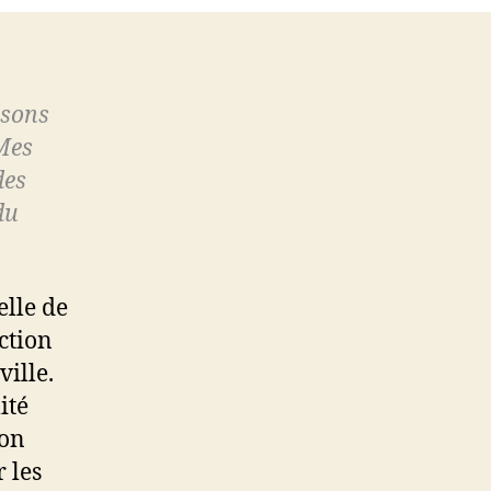
Festival
isons
 Mes
des
du
elle de
action
ville.
ité
son
r les