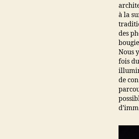
archit
à la su
tradit
des ph
bougies
Nous y
fois d
illumi
de con
parcou
possib
d’imme