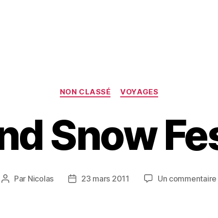
Catégories
NON CLASSÉ
VOYAGES
and Snow Fes
Par
Nicolas
23 mars 2011
Un commentaire
Auteur
Date
de
de
l’article
l’article