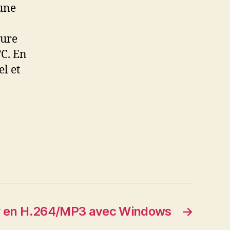
 une
ture
°C. En
l et
 en H.264/MP3 avec Windows
→