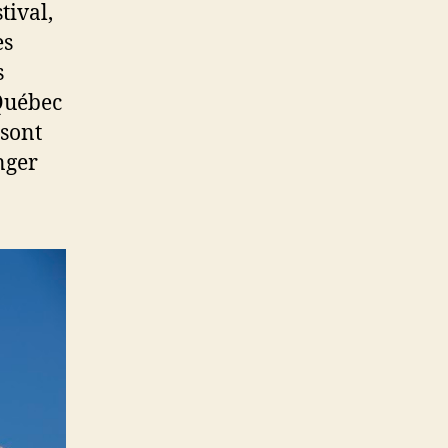
tival,
es
s
 Québec
 sont
nger