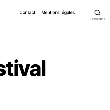
Contact
Mentions légales
Recherche
tival
sur
Ice
and
Snow