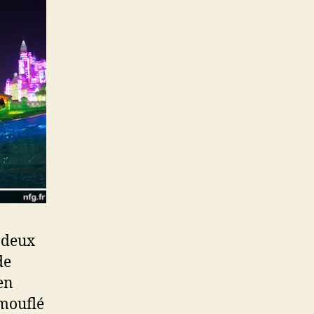
t deux
de
en
amouflé