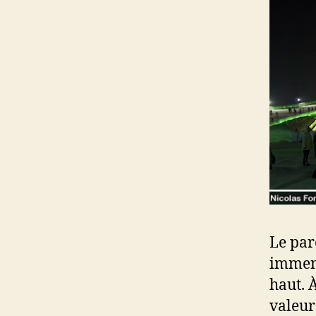
Le par
immens
haut. 
valeur