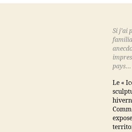
Si j’ai
familia
anecdo
impres
pays…
Le « I
sculptu
hivern
Comme 
expose
territo