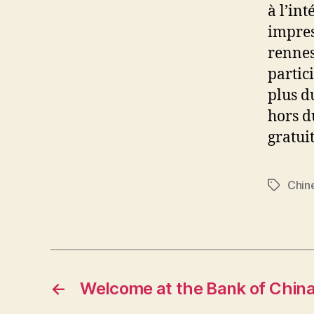
à l’int
impres
rennes,
partic
plus d
hors d
gratui
Chin
Étiquett
←
Welcome at the Bank of Chin