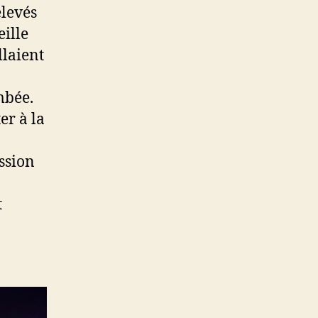
élevés
eille
llaient
ombée.
er à la
ession
t