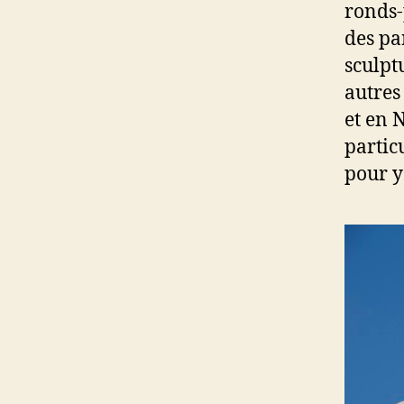
ronds-p
des pa
sculptu
autres
et en 
partic
pour y