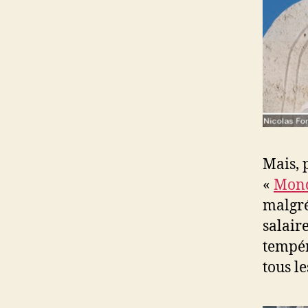
Mais, 
«
Mond
malgré
salair
tempér
tous l