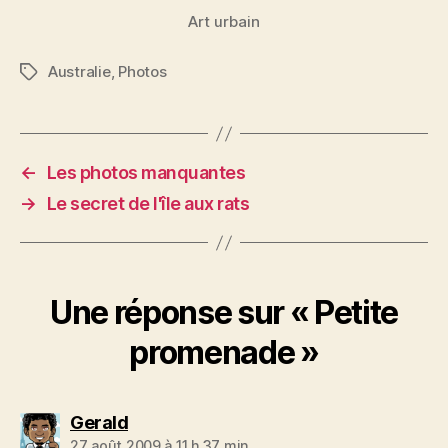
Art urbain
Australie
,
Photos
Étiquettes
←
Les photos manquantes
→
Le secret de l'île aux rats
Une réponse sur « Petite
promenade »
dit :
Gerald
27 août 2009 à 11 h 37 min