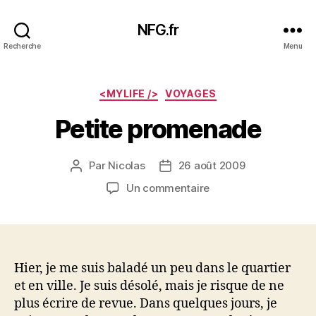
NFG.fr
Recherche
Menu
Catégories
<MYLIFE />
VOYAGES
Petite promenade
Par
Nicolas
26 août 2009
Auteur
Date
de
de
sur
Un commentaire
l’article
l’article
Petite
promenade
Hier, je me suis baladé un peu dans le quartier
et en ville. Je suis désolé, mais je risque de ne
plus écrire de revue. Dans quelques jours, je