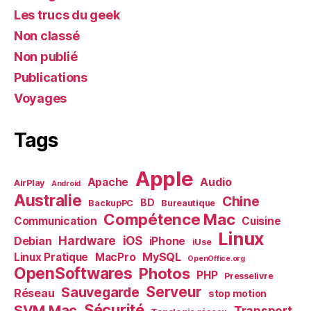
Les trucs du geek
Non classé
Non publié
Publications
Voyages
Tags
Apple
Audio
Apache
AirPlay
Android
Australie
Chine
BD
BackupPC
Bureautique
Compétence Mac
Communication
Cuisine
Linux
Debian
Hardware
iOS
iPhone
iUse
MySQL
Linux Pratique
MacPro
OpenOffice.org
OpenSoftwares
Photos
PHP
Presselivre
Serveur
Sauvegarde
Réseau
stop motion
Sécurité
SVM Mac