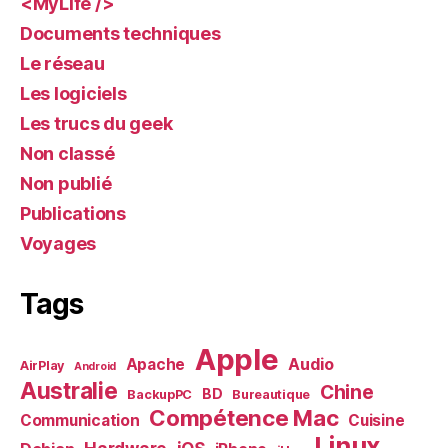
<MyLife />
Documents techniques
Le réseau
Les logiciels
Les trucs du geek
Non classé
Non publié
Publications
Voyages
Tags
Apple
Audio
Apache
AirPlay
Android
Australie
Chine
BD
BackupPC
Bureautique
Compétence Mac
Communication
Cuisine
Linux