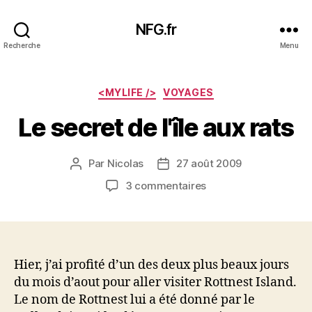
NFG.fr
Recherche
Menu
Catégories
<MYLIFE />
VOYAGES
Le secret de l'île aux rats
Par
Nicolas
27 août 2009
Auteur
Date
de
de
sur
3 commentaires
l’article
l’article
Le
secret
de
l'île
aux
Hier, j’ai profité d’un des deux plus beaux jours
rats
du mois d’aout pour aller visiter Rottnest Island.
Le nom de Rottnest lui a été donné par le