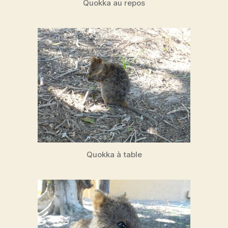
Quokka au repos
Quokka à table