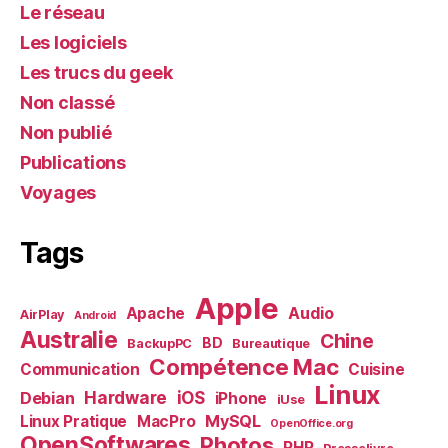
Le réseau
Les logiciels
Les trucs du geek
Non classé
Non publié
Publications
Voyages
Tags
Apple
Audio
Apache
AirPlay
Android
Australie
Chine
BD
BackupPC
Bureautique
Compétence Mac
Communication
Cuisine
Linux
Debian
Hardware
iOS
iPhone
iUse
MySQL
Linux Pratique
MacPro
OpenOffice.org
OpenSoftwares
Photos
PHP