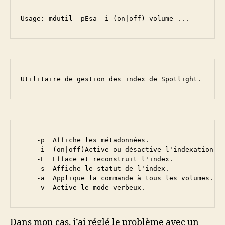
Usage: mdutil -pEsa -i (on|off) volume ...
Utilitaire de gestion des index de Spotlight.
    -p  Affiche les métadonnées.

    -i  (on|off)Active ou désactive l'indexation.

    -E  Efface et reconstruit l'index.

    -s  Affiche le statut de l'index.

    -a  Applique la commande à tous les volumes.

    -v  Active le mode verbeux.
Dans mon cas, j’ai réglé le problème avec un