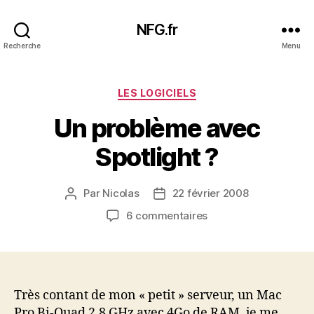
NFG.fr
Recherche
Menu
Catégories
LES LOGICIELS
Un problème avec
Spotlight ?
Par
Nicolas
22 février 2008
Auteur
Date
de
de
sur
6 commentaires
l’article
l’article
Un
problème
avec
Spotlight
?
Très contant de mon « petit » serveur, un Mac
Pro Bi-Quad 2.8 GHz avec 4Go de RAM, je me